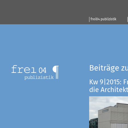
frei04 publizistik
Beiträge z
Kw 9|2015: F
die Architekt