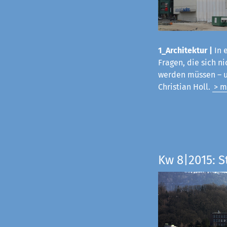
1_Architektur |
In 
Fragen, die sich 
werden müssen – u
Christian Holl.
> m
Kw 8|2015: 