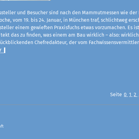
steller und Besucher sind nach den Mammutmessen wie der 
he, vom 19. bis 24. Januar, in München traf, schlichtweg ersch
steller einem gewieften Praxisfuchs etwas vorzumachen. Es ist
itekt das zu finden, was einem am Bau wirklich – also: wirklich
rückblickenden Chefredakteur, der vom Fachwissensvermittle
r
Seite
0
1
2
ft