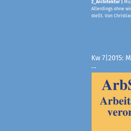
2_Architektur |
Mün
Allerdings ohne wi
stellt. Von Christi
Kw 7|2015: M
...