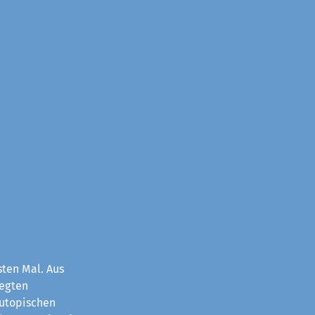
sten Mal. Aus
legten
 utopischen