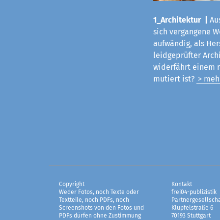
1_Architektur |
Aus
sich vergangene Woc
aufwändig, als Her
leidgeprüfter Arch
widerfährt einem 
mutiert ist?
> meh
Copyright
Kontakt
Weder Fotos, noch Texte oder
frei04-publizistik
Textteile, noch PDFs, noch
Partnergesellscha
Screenshots von den Fotos und
Klüpfelstraße 6
PDFs dürfen ohne Zustimmung
70193 Stuttgart