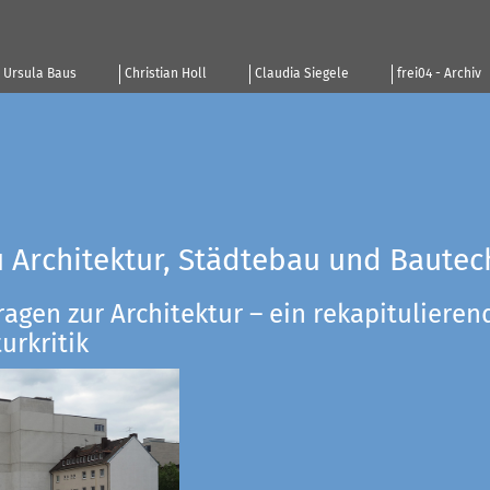
Ursula Baus
Christian Holl
Claudia Siegele
frei04 - Archiv
u Architektur, Städtebau und Bautec
ragen zur Architektur – ein rekapitulieren
urkritik