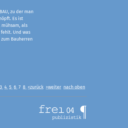
BAU, zu der man
öpft. Es ist
 mühsam, als
 fehlt. Und was
r zum Bauherren
3
4
5
6
7
8
<zurück
>weiter
nach oben