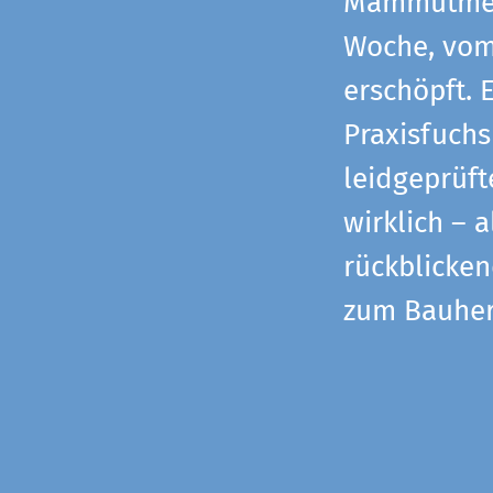
Mammutmess
Woche, vom 
erschöpft. 
Praxisfuchs
leidgeprüf
wirklich – 
rückblicke
zum Bauher