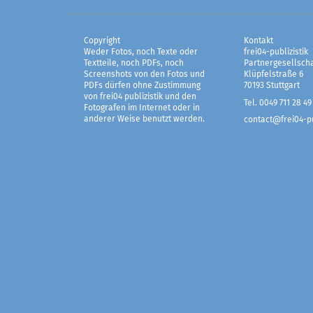
Copyright
Kontakt
Weder Fotos, noch Texte oder
frei04-publizistik
Textteile, noch PDFs, noch
Partnergesellscha
Screenshots von den Fotos und
Klüpfelstraße 6
PDFs dürfen ohne Zustimmung
70193 Stuttgart
von frei04 publizistik und den
Tel. 0049 711 28 49
Fotografen im Internet oder in
anderer Weise benutzt werden.
contact@frei04-pu