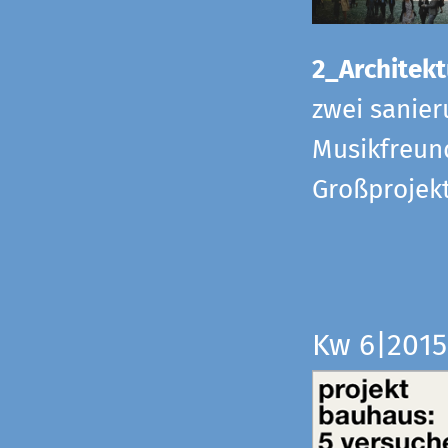
2_Architekt
zwei sanier
Musikfreund
Großprojek
Kw 6|201