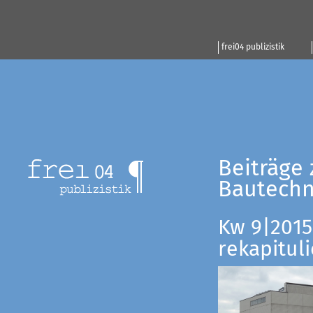
frei04 publizistik
Beiträge 
Bautechn
Kw 9|2015:
rekapituli