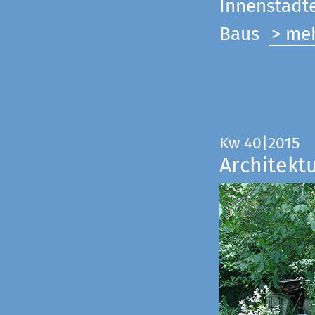
Innenstadte
Baus
> me
Kw 40|2015
Architekt