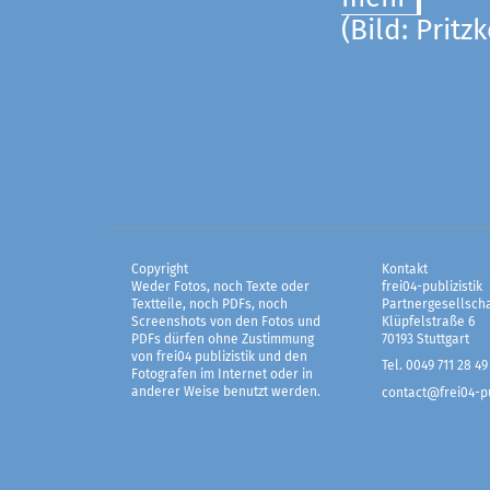
(Bild: Pritz
Copyright
Kontakt
Weder Fotos, noch Texte oder
frei04-publizistik
Textteile, noch PDFs, noch
Partnergesellscha
Screenshots von den Fotos und
Klüpfelstraße 6
PDFs dürfen ohne Zustimmung
70193 Stuttgart
von frei04 publizistik und den
Tel. 0049 711 28 49
Fotografen im Internet oder in
anderer Weise benutzt werden.
contact@frei04-pu