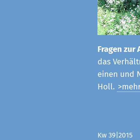
Fragen zur 
das Verhältn
einen und N
Holl.
>meh
Kw 39|2015