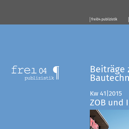
frei04 publizistik
Beiträge 
Bautechn
Kw 41|2015
ZOB und I