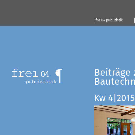
frei04 publizistik
Beiträge 
Bautechn
Kw 4|2015