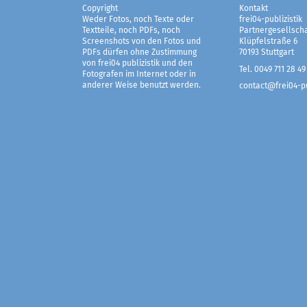
Copyright
Kontakt
Weder Fotos, noch Texte oder
frei04-publizistik
Textteile, noch PDFs, noch
Partnergesellscha
Screenshots von den Fotos und
Klüpfelstraße 6
PDFs dürfen ohne Zustimmung
70193 Stuttgart
von frei04 publizistik und den
Tel. 0049 711 28 49
Fotografen im Internet oder in
anderer Weise benutzt werden.
contact@frei04-pu