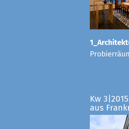
1_Architekt
Probierräu
Kw 3|2015
aus Frankr