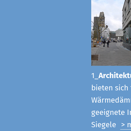
1_
Architekt
bieten sich
Wärmedämmu
geeignete 
Siegel
e
> 