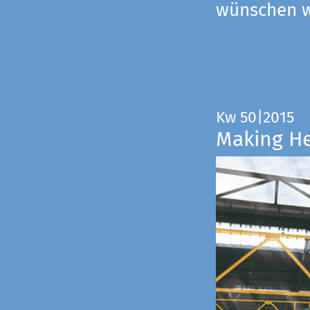
wünschen wi
Kw 50|2015
Making H