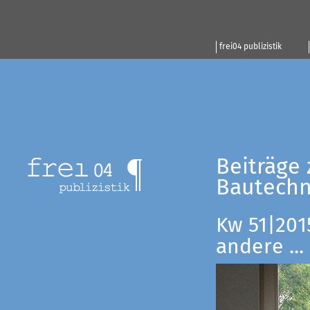
frei04 publizistik
Beiträge 
Bautechn
Kw 51|201
andere ...