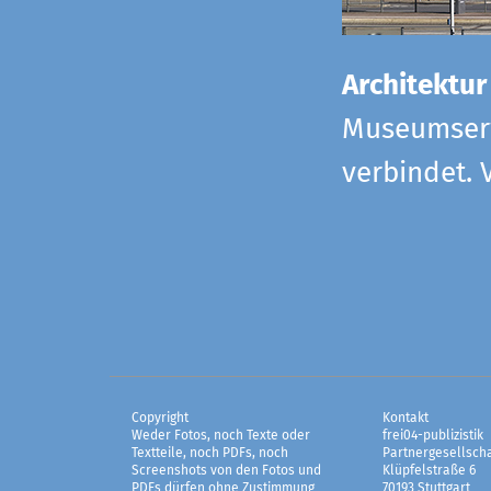
Architektur
Museumserw
verbindet. 
Copyright
Kontakt
Weder Fotos, noch Texte oder
frei04-publizistik
Textteile, noch PDFs, noch
Partnergesellscha
Screenshots von den Fotos und
Klüpfelstraße 6
PDFs dürfen ohne Zustimmung
70193 Stuttgart