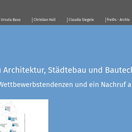
Ursula Baus
Christian Holl
Claudia Siegele
frei04 - Archiv
u Architektur, Städtebau und Bautec
 Wettbewerbstendenzen und ein Nachruf a