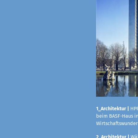
1_Architektur |
HPP
beim BASF-Haus in 
Wirtschaftswunders
2_Architektur |
Wäh