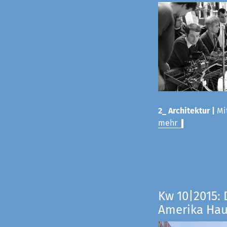
2_ Architektur |
Mit
mehr
Kw 10|2015: 
Amerika Ha