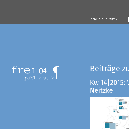
frei04 publizistik
Beiträge z
Kw 14|2015:
Neitzke