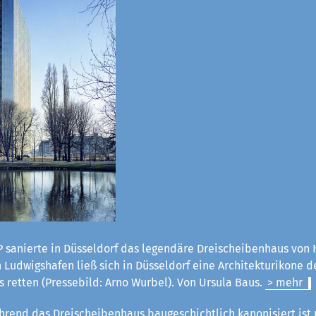
 sanierte in Düsseldorf das legendäre Dreischeibenhaus von H
Ludwigshafen ließ sich in Düsseldorf eine Architekturikone d
 retten (Pressebild: Arno Wurbel). Von Ursula Baus.
> mehr
rend das Dreischeibenhaus baugeschichtlich kanonisiert ist