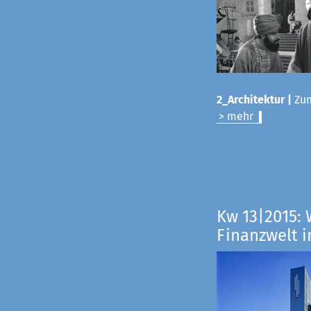
2_Architektur |
Zum
> mehr
Kw 13|2015: 
Finanzwelt i