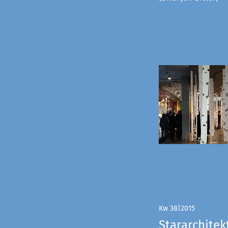
Kw 38|2015
Stararchitek