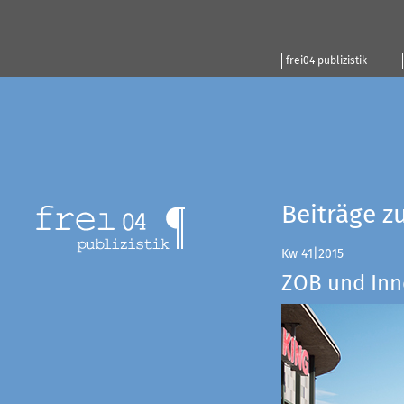
frei04 publizistik
Beiträge z
Kw 41|2015
ZOB und Inn