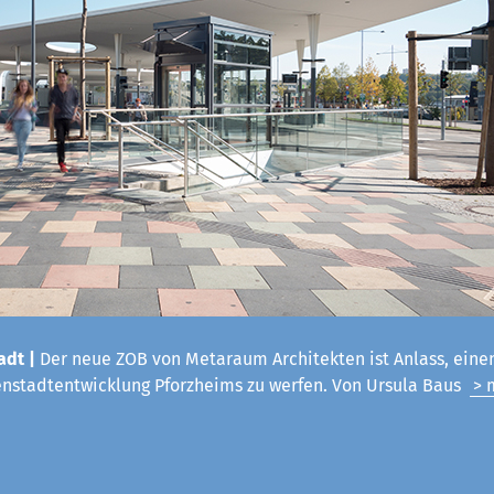
adt |
Der neue ZOB von Metaraum Architekten ist Anlass, einen
enstadtentwicklung Pforzheims zu werfen. Von Ursula Baus
> 