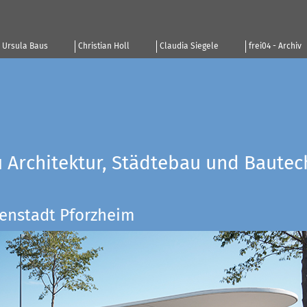
Ursula Baus
Christian Holl
Claudia Siegele
frei04 - Archiv
u Architektur, Städtebau und Bautec
enstadt Pforzheim