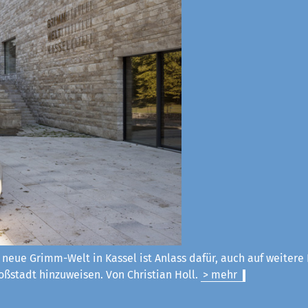
 neue Grimm-Welt in Kassel ist Anlass dafür, auch auf weitere
ßstadt hinzuweisen. Von Christian Holl.
> mehr