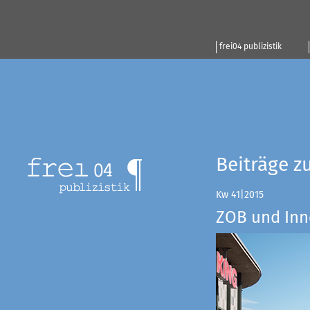
frei04 publizistik
Beiträge z
Kw 41|2015
ZOB und Inn