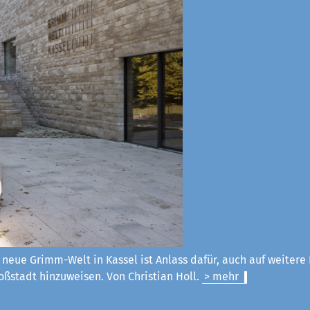
 neue Grimm-Welt in Kassel ist Anlass dafür, auch auf weitere
ßstadt hinzuweisen. Von Christian Holl.
> mehr