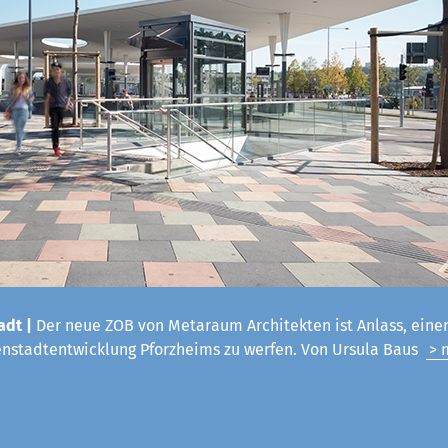
adt |
Der neue ZOB von Metaraum Architekten ist Anlass, einen
enstadtentwicklung Pforzheims zu werfen. Von Ursula Baus
> 