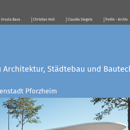
Ursula Baus
Christian Holl
Claudia Siegele
frei04 - Archiv
u Architektur, Städtebau und Bautec
enstadt Pforzheim