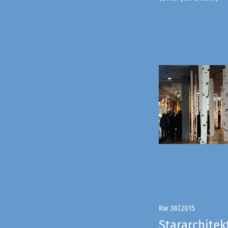
Kw 38|2015
Stararchitek