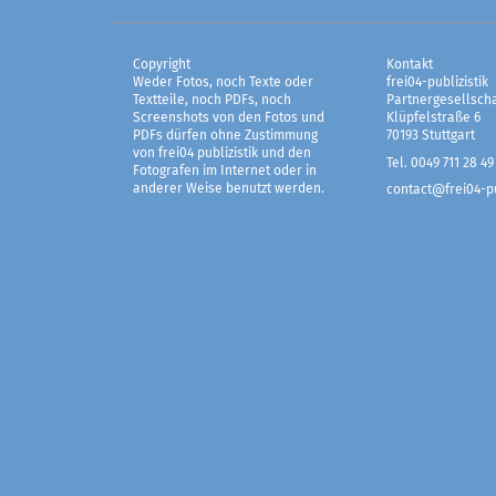
Copyright
Kontakt
Weder Fotos, noch Texte oder
frei04-publizistik
Textteile, noch PDFs, noch
Partnergesellscha
Screenshots von den Fotos und
Klüpfelstraße 6
PDFs dürfen ohne Zustimmung
70193 Stuttgart
von frei04 publizistik und den
Tel. 0049 711 28 49
Fotografen im Internet oder in
anderer Weise benutzt werden.
contact@frei04-pu