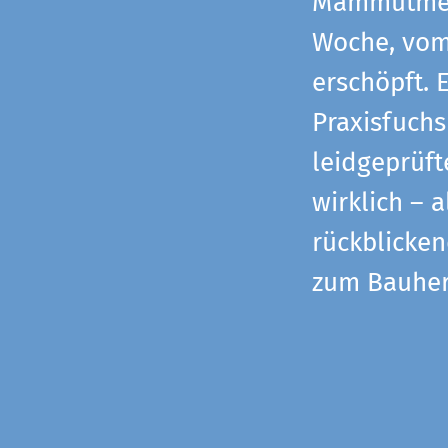
Mammutmess
Woche, vom 
erschöpft. 
Praxisfuchs
leidgeprüf
wirklich – 
rückblicke
zum Bauher