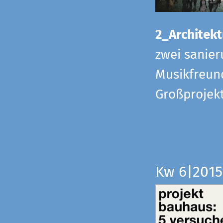
2_Architekt
zwei sanier
Musikfreund
Großprojek
Kw 6|201