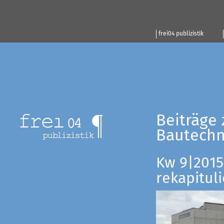
frei04 publizistik
Beiträge 
Bautechn
Kw 9|2015:
rekapituli