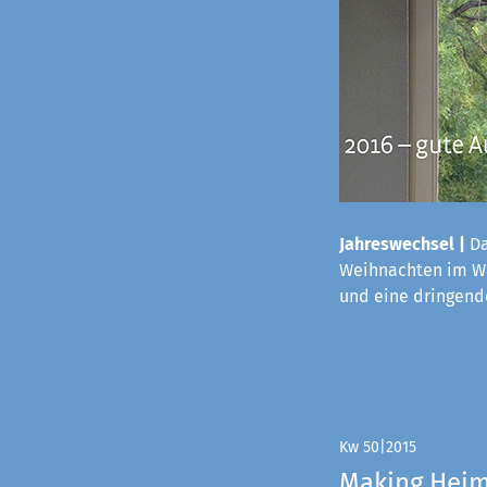
Jahreswechsel |
Da
Weihnachten im Wa
und eine dringende
Kw 50|2015
Making Hei