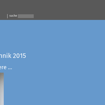
suche
hnik 2015
e ...