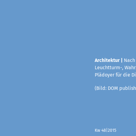
Architektur |
Nach 
Leuchtturm-, Wahrz
Plädoyer für die D
(Bild: DOM publish
Kw 48|2015