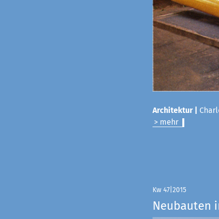
Architektur |
Charl
> mehr
Kw 47|2015
Neubauten i