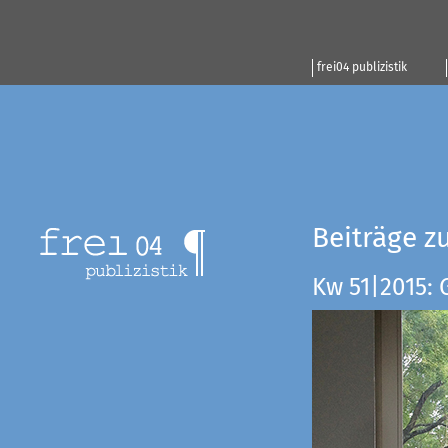
frei04 publizistik
Beiträge z
Kw 51|2015: 