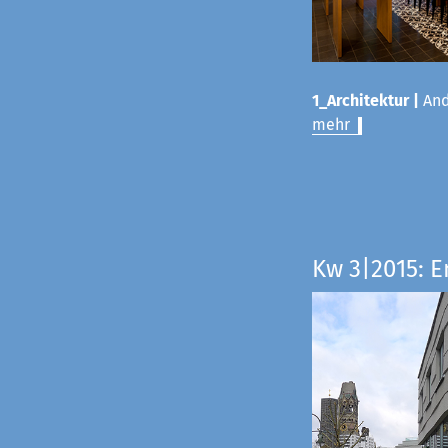
1_Architektur |
And
mehr
Kw 3|2015: E