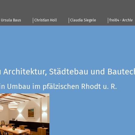
Ursula Baus
Christian Holl
Claudia Siegele
frei04 - Archiv
u Architektur, Städtebau und Bautec
in Umbau im pfälzischen Rhodt u. R.