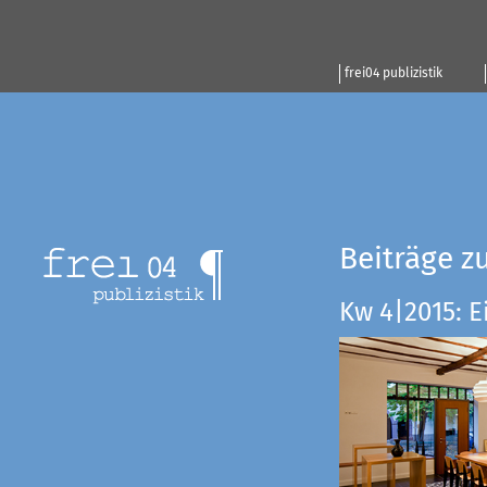
frei04 publizistik
Beiträge z
Kw 4|2015: E