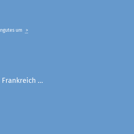
eingutes um
>
Frankreich ...