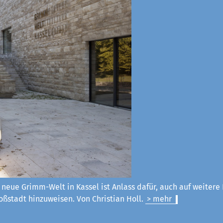
 neue Grimm-Welt in Kassel ist Anlass dafür, auch auf weitere
ßstadt hinzuweisen. Von Christian Holl.
> mehr