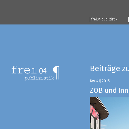
frei04 publizistik
Beiträge z
Kw 41|2015
ZOB und Inn