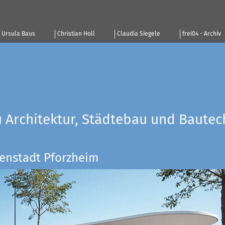
Ursula Baus
Christian Holl
Claudia Siegele
frei04 - Archiv
u Architektur, Städtebau und Bautec
enstadt Pforzheim