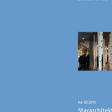
Kw 38|2015
Stararchitek