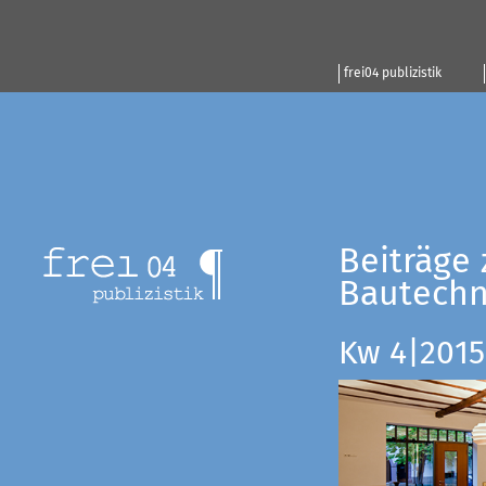
frei04 publizistik
Beiträge 
Bautechn
Kw 4|2015