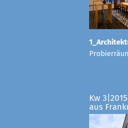
1_Architekt
Probierräu
Kw 3|2015
aus Frankr