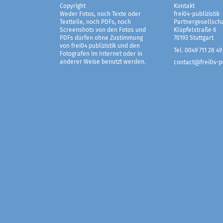
Copyright
Kontakt
Weder Fotos, noch Texte oder
frei04-publizistik
Textteile, noch PDFs, noch
Partnergesellscha
Screenshots von den Fotos und
Klüpfelstraße 6
PDFs dürfen ohne Zustimmung
70193 Stuttgart
von frei04 publizistik und den
Tel. 0049 711 28 49
Fotografen im Internet oder in
anderer Weise benutzt werden.
contact@frei04-pu