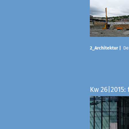
2_Architektur |
Der
Kw 26|2015: