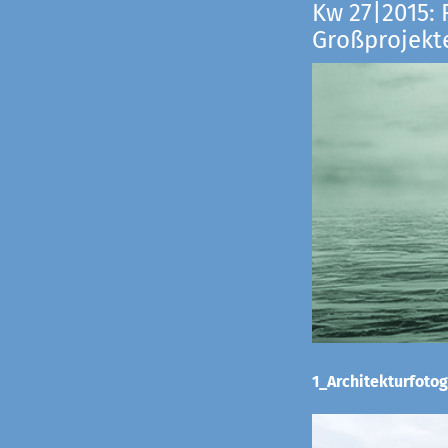
Kw 27|2015: 
Großprojekt
1_Architekturfotog