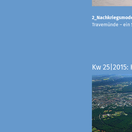
2_Nachkriegsmode
Travemünde – ein 
Kw 25|2015: 