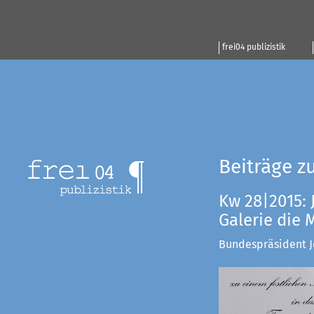
frei04 publizistik
Beiträge z
Kw 28|2015: 
Galerie die
Bundespräsident Jo