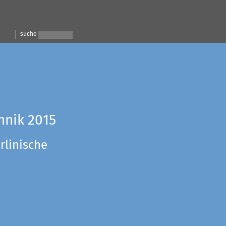
suche
hnik 2015
rlinische