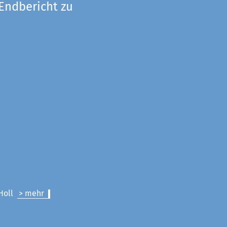
 Endbericht zu
 Holl
> mehr