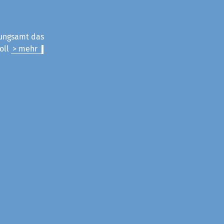
nungsamt das
oll
> mehr