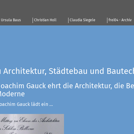
Ursula Baus
Christian Holl
Claudia Siegele
frei04 - Archiv
u Architektur, Städtebau und Bautec
Joachim Gauck ehrt die Architektur, die Be
 Moderne
achim Gauck lädt ein ...