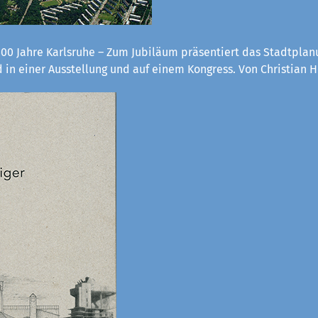
300 Jahre Karlsruhe – Zum Jubiläum präsentiert das Stadtpla
 in einer Ausstellung und auf einem Kongress. Von Christian H