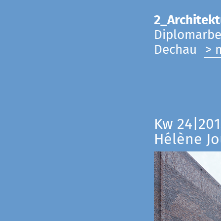
2_Architekt
Diplomarbei
Dechau
> 
Kw 24|201
Hélène Jo