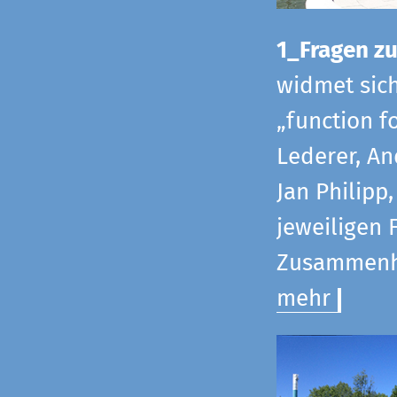
1_Fragen zur
widmet sic
„function f
Lederer, An
Jan Philipp
jeweiligen 
Zusammenha
mehr