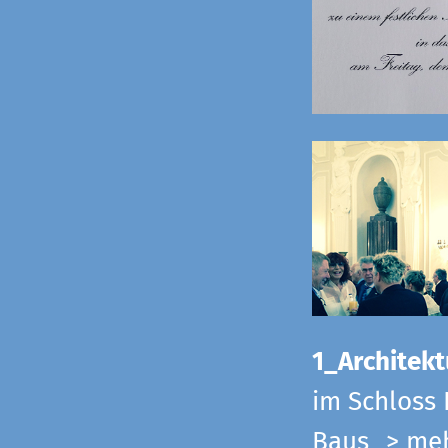
1_Architekt
im Schloss 
Baus
> me