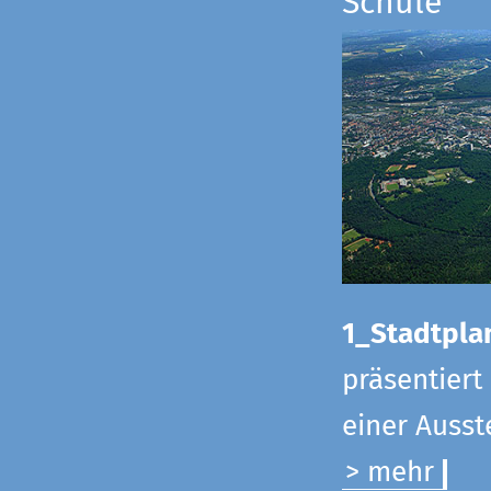
Schule
1_Stadtpla
präsentiert
einer Ausst
> mehr