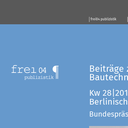
frei04 publizistik
Beiträge 
Bautechn
Kw 28|201
Berlinisc
Bundespräsi