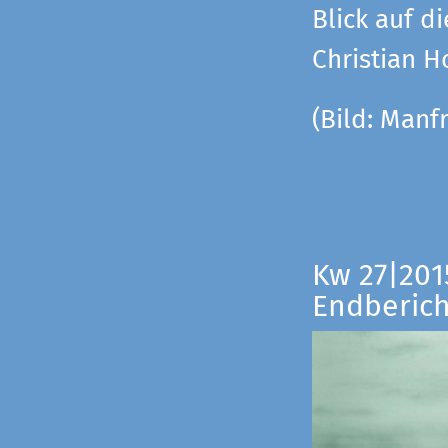
Blick auf di
Christian 
(Bild:
Manfr
Kw 27|201
Endberich