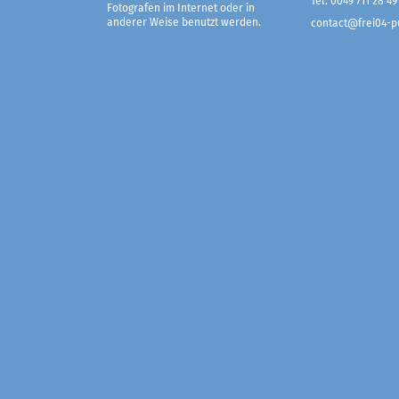
Tel. 0049 711 28 49
Fotografen im Internet oder in
anderer Weise benutzt werden.
contact@frei04-pu