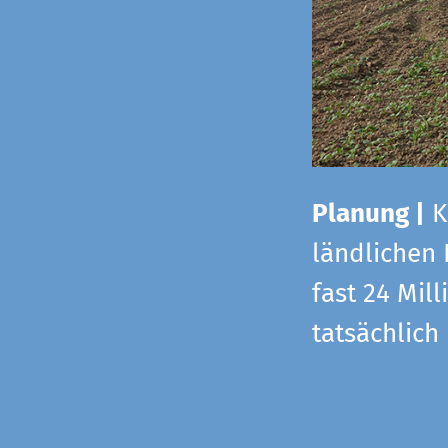
Planung |
K
ländlichen
fast 24 Mi
tatsächlic