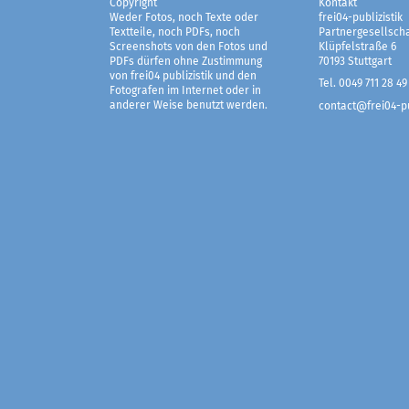
Copyright
Kontakt
Weder Fotos, noch Texte oder
frei04-publizistik
Textteile, noch PDFs, noch
Partnergesellscha
Screenshots von den Fotos und
Klüpfelstraße 6
PDFs dürfen ohne Zustimmung
70193 Stuttgart
von frei04 publizistik und den
Tel. 0049 711 28 49
Fotografen im Internet oder in
anderer Weise benutzt werden.
contact@frei04-pu