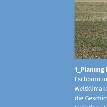
1_Planung 
Eschborn u
Weltklimako
die Geschic