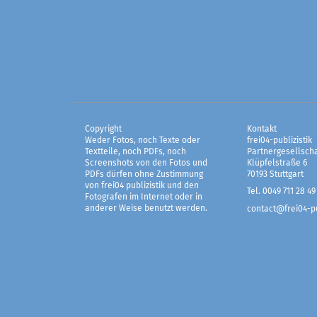
Copyright
Kontakt
Weder Fotos, noch Texte oder
frei04-publizistik
Textteile, noch PDFs, noch
Partnergesellscha
Screenshots von den Fotos und
Klüpfelstraße 6
PDFs dürfen ohne Zustimmung
70193 Stuttgart
von frei04 publizistik und den
Tel. 0049 711 28 49
Fotografen im Internet oder in
anderer Weise benutzt werden.
contact@frei04-pu