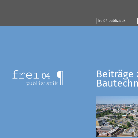
frei04 publizistik
Beiträge 
Bautechn