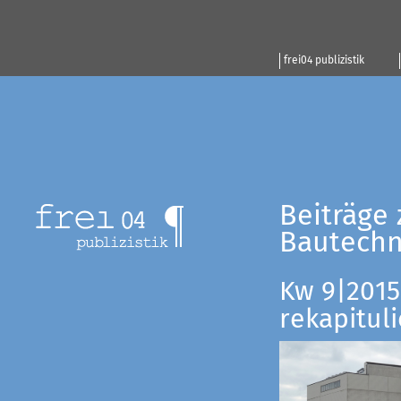
frei04 publizistik
Beiträge 
Bautechn
Kw 9|2015:
rekapituli