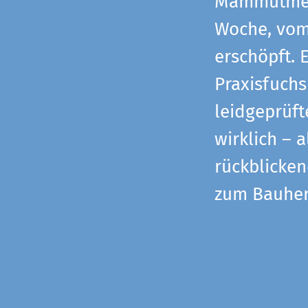
Mammutmess
Woche, vom 
erschöpft. 
Praxisfuchs
leidgeprüf
wirklich – 
rückblicke
zum Bauher