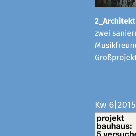
2_Architekt
zwei sanier
Musikfreund
Großprojek
Kw 6|201