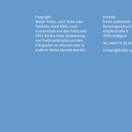
Copyright
Kontakt
Weder Fotos, noch Texte oder
frei04-publizistik
Textteile, noch PDFs, noch
Partnergesellscha
Screenshots von den Fotos und
Klüpfelstraße 6
PDFs dürfen ohne Zustimmung
70193 Stuttgart
von frei04 publizistik und den
Tel. 0049 711 28 49
Fotografen im Internet oder in
anderer Weise benutzt werden.
contact@frei04-pu