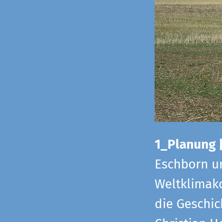
1_Planung 
Eschborn u
Weltklimako
die Geschic