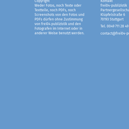
Copyright
Kontakt
Weder Fotos, noch Texte oder
frei04-publizistik
Textteile, noch PDFs, noch
Partnergesellscha
Screenshots von den Fotos und
Klüpfelstraße 6
PDFs dürfen ohne Zustimmung
70193 Stuttgart
von frei04 publizistik und den
Tel. 0049 711 28 49
Fotografen im Internet oder in
anderer Weise benutzt werden.
contact@frei04-pu