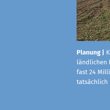
Planung |
K
ländlichen
fast 24 Mi
tatsächlic