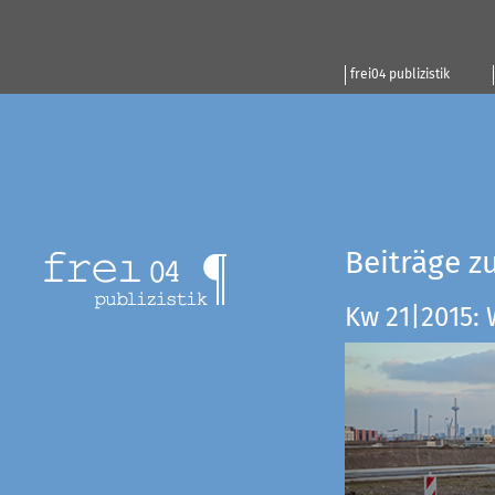
frei04 publizistik
Beiträge z
Kw 21|2015: 