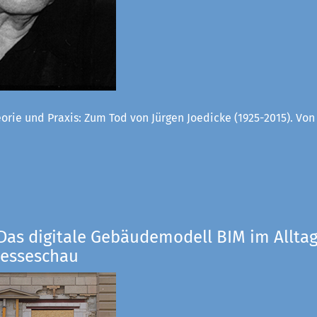
orie und Praxis: Zum Tod von Jürgen Joedicke (1925-2015). Vo
Das digitale Gebäudemodell BIM im Alltag
resseschau