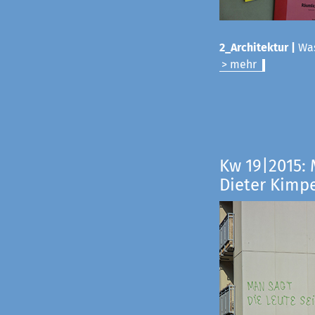
2_Architektur |
Was
> mehr
Kw 19|2015:
Dieter Kimp