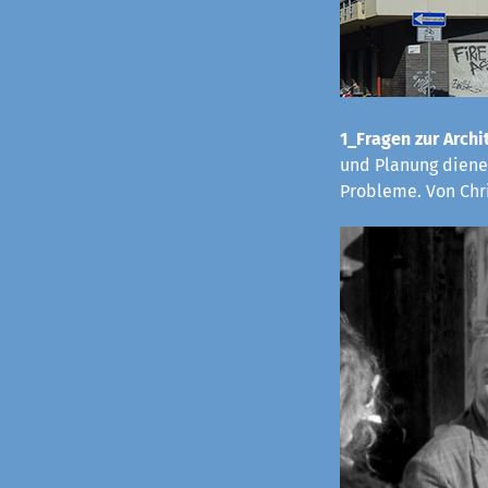
1_Fragen zur Archit
und Planung dienen
Probleme. Von Chr