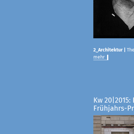
2_Architektur |
The
mehr
Kw 20|2015: 
Frühjahrs-P