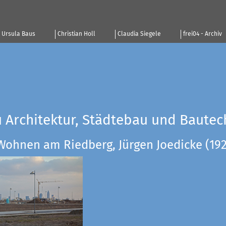
Ursula Baus
Christian Holl
Claudia Siegele
frei04 - Archiv
u Architektur, Städtebau und Bautec
Wohnen am Riedberg, Jürgen Joedicke (19