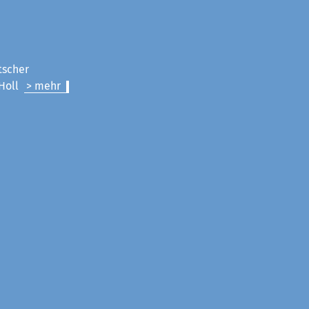
tscher
 Holl
> mehr