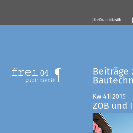
frei04 publizistik
Beiträge 
Bautechn
Kw 41|2015
ZOB und I