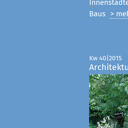
Innenstadte
Baus
> me
Kw 40|2015
Architekt