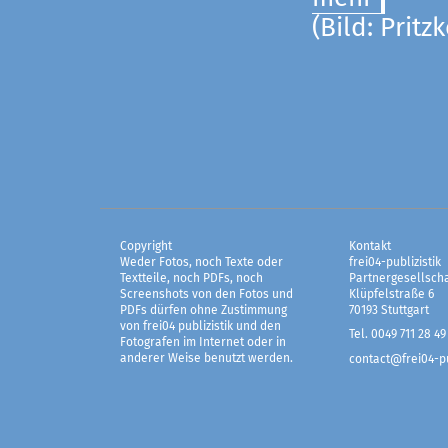
(Bild: Pritz
Copyright
Kontakt
Weder Fotos, noch Texte oder
frei04-publizistik
Textteile, noch PDFs, noch
Partnergesellscha
Screenshots von den Fotos und
Klüpfelstraße 6
PDFs dürfen ohne Zustimmung
70193 Stuttgart
von frei04 publizistik und den
Tel. 0049 711 28 49
Fotografen im Internet oder in
anderer Weise benutzt werden.
contact@frei04-pu