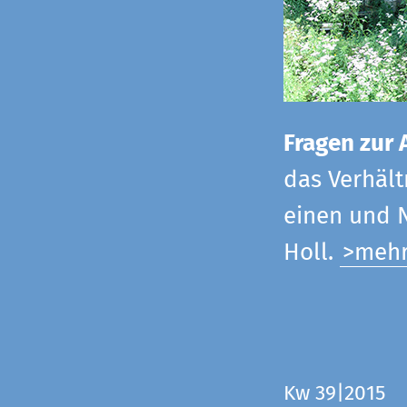
Fragen zur 
das Verhältn
einen und N
Holl.
>meh
Kw 39|2015