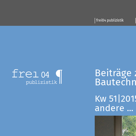
frei04 publizistik
Beiträge 
Bautechn
Kw 51|201
andere ...