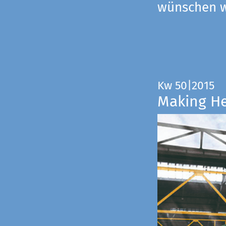
wünschen wi
Kw 50|2015
Making H