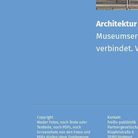
Architektur
Museumserw
verbindet. 
Copyright
Kontakt
Weder Fotos, noch Texte oder
frei04-publizistik
Textteile, noch PDFs, noch
Partnergesellscha
Screenshots von den Fotos und
Klüpfelstraße 6
PDFs dürfen ohne Zustimmung
70193 Stuttgart