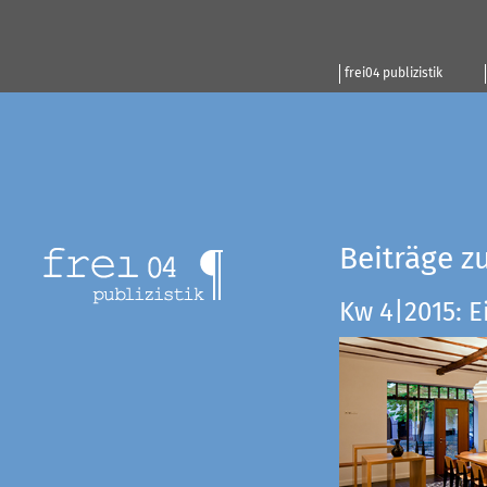
frei04 publizistik
Beiträge z
Kw 4|2015: E