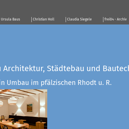
Ursula Baus
Christian Holl
Claudia Siegele
frei04 - Archiv
u Architektur, Städtebau und Bautec
in Umbau im pfälzischen Rhodt u. R.