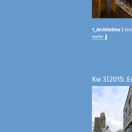
1_Architektur |
And
mehr
Kw 3|2015: E