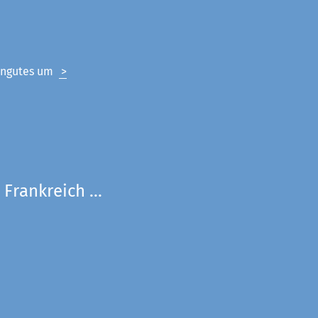
eingutes um
>
Frankreich ...