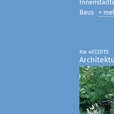
Innenstadte
Baus
> me
Kw 40|2015
Architekt