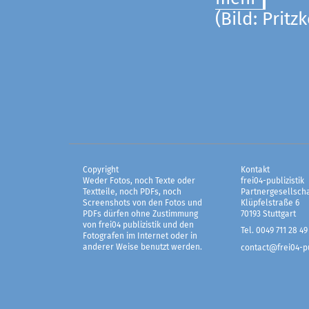
(Bild: Pritz
Copyright
Kontakt
Weder Fotos, noch Texte oder
frei04-publizistik
Textteile, noch PDFs, noch
Partnergesellscha
Screenshots von den Fotos und
Klüpfelstraße 6
PDFs dürfen ohne Zustimmung
70193 Stuttgart
von frei04 publizistik und den
Tel. 0049 711 28 49
Fotografen im Internet oder in
anderer Weise benutzt werden.
contact@frei04-pu