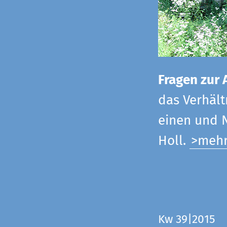
Fragen zur 
das Verhältn
einen und N
Holl.
>meh
Kw 39|2015