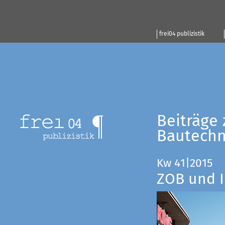
frei04 publizistik
Beiträge 
Bautechn
Kw 41|2015
ZOB und I