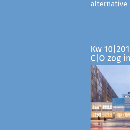
alternative
Kw 10|201
C|O zog i