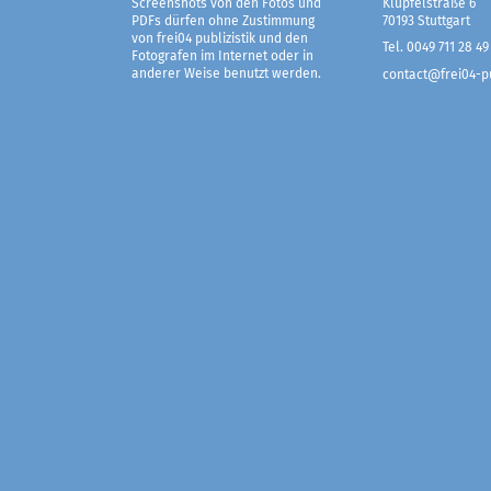
Screenshots von den Fotos und
Klüpfelstraße 6
PDFs dürfen ohne Zustimmung
70193 Stuttgart
von frei04 publizistik und den
Tel. 0049 711 28 49
Fotografen im Internet oder in
anderer Weise benutzt werden.
contact@frei04-pu