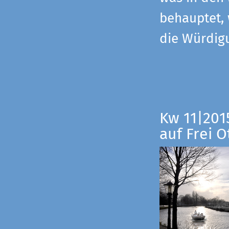
behauptet,
die Würdig
Kw 11|201
auf Frei O