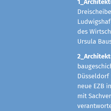
1_Architekt
Dreischeib
Ludwigshafe
des Wirtsch
Ursula Bau
2_Architekt
baugeschich
Düsseldorf 
neue EZB in
mit Sachverh
verantworte