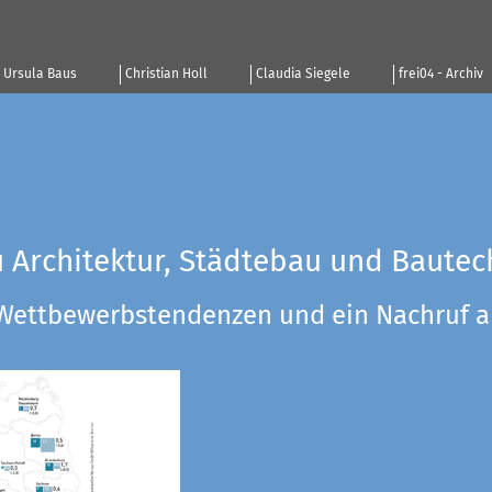
Ursula Baus
Christian Holl
Claudia Siegele
frei04 - Archiv
u Architektur, Städtebau und Bautec
 Wettbewerbstendenzen und ein Nachruf a