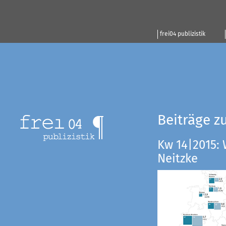
frei04 publizistik
Beiträge z
Kw 14|2015:
Neitzke