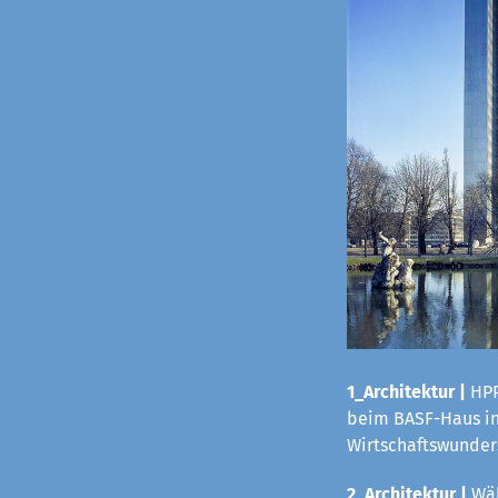
1_Architektur |
HPP
beim BASF-Haus in 
Wirtschaftswunders
2_Architektur |
Wäh