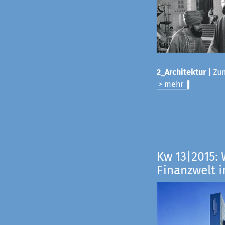
2_Architektur |
Zum
> mehr
Kw 13|2015: 
Finanzwelt i