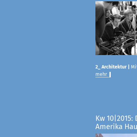
2_ Architektur |
Mit
mehr
Kw 10|2015: 
Amerika Ha