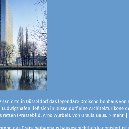
 sanierte in Düsseldorf das legendäre Dreischeibenhaus von H
Ludwigshafen ließ sich in Düsseldorf eine Architekturikone d
 retten (Pressebild: Arno Wurbel). Von Ursula Baus.
> mehr
rend das Dreischeibenhaus baugeschichtlich kanonisiert ist