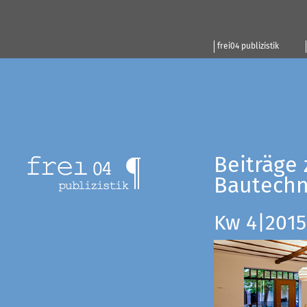
frei04 publizistik
Beiträge 
Bautechn
Kw 4|2015