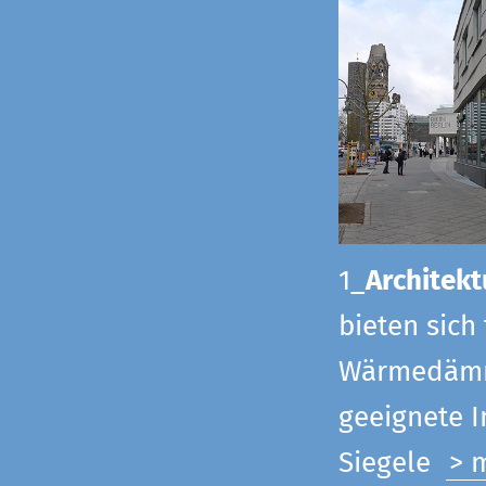
1_
Architekt
bieten sich
Wärmedämmu
geeignete 
Siegel
e
> 