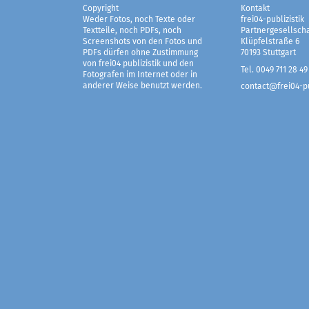
Copyright
Kontakt
Weder Fotos, noch Texte oder
frei04-publizistik
Textteile, noch PDFs, noch
Partnergesellscha
Screenshots von den Fotos und
Klüpfelstraße 6
PDFs dürfen ohne Zustimmung
70193 Stuttgart
von frei04 publizistik und den
Tel. 0049 711 28 49
Fotografen im Internet oder in
anderer Weise benutzt werden.
contact@frei04-pu