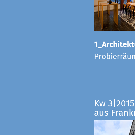
1_Architekt
Probierräu
Kw 3|2015
aus Frankr