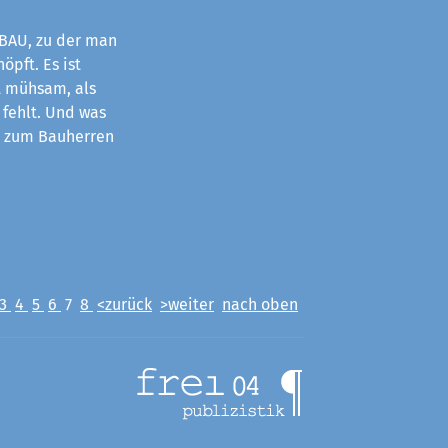
BAU, zu der man
öpft. Es ist
 mühsam, als
 fehlt. Und was
r zum Bauherren
3
4
5
6
7
8
<zurück
>weiter
nach oben