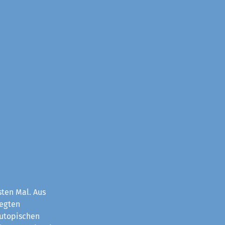
sten Mal. Aus
legten
 utopischen