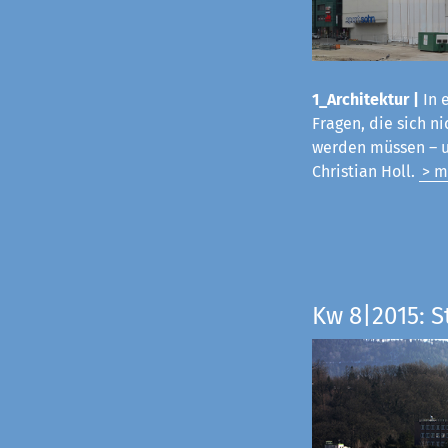
1_Architektur |
In 
Fragen, die sich 
werden müssen – u
Christian Holl.
> m
Kw 8|2015: 