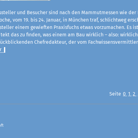
steller und Besucher sind nach den Mammutmessen wie der 
he, vom 19. bis 24. Januar, in München traf, schlichtweg ersch
steller einem gewieften Praxisfuchs etwas vorzumachen. Es ist
itekt das zu finden, was einem am Bau wirklich – also: wirklich
rückblickenden Chefredakteur, der vom Fachwissensvermittle
r
Seite
0
1
2
ft