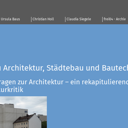
Ursula Baus
Christian Holl
Claudia Siegele
frei04 - Archiv
u Architektur, Städtebau und Bautec
ragen zur Architektur – ein rekapitulieren
urkritik