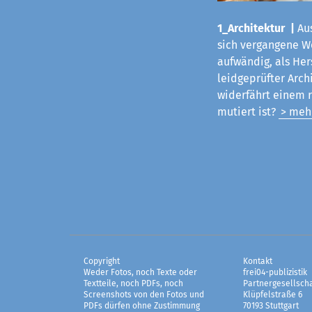
1_Architektur |
Aus
sich vergangene Woc
aufwändig, als Her
leidgeprüfter Arch
widerfährt einem 
mutiert ist?
> meh
Copyright
Kontakt
Weder Fotos, noch Texte oder
frei04-publizistik
Textteile, noch PDFs, noch
Partnergesellscha
Screenshots von den Fotos und
Klüpfelstraße 6
PDFs dürfen ohne Zustimmung
70193 Stuttgart