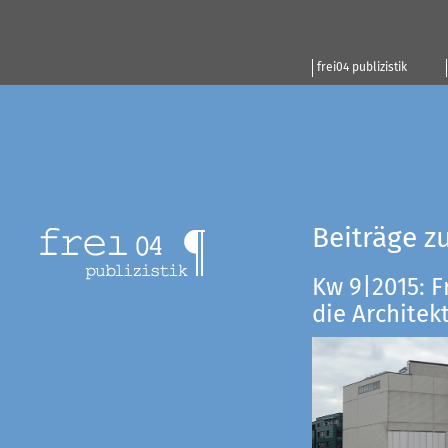
frei04 publizistik
Beiträge z
Kw 9|2015: F
die Architekt