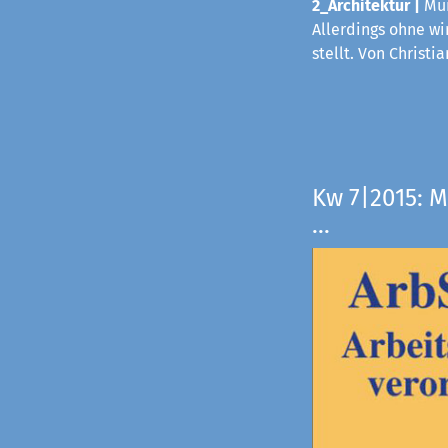
2_Architektur |
Mün
Allerdings ohne wi
stellt. Von Christi
Kw 7|2015: M
...