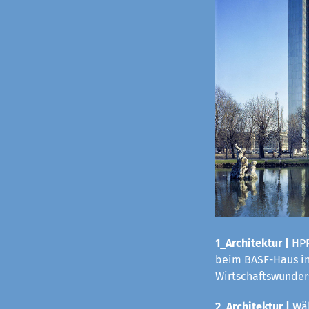
1_Architektur |
HPP
beim BASF-Haus in 
Wirtschaftswunders
2_Architektur |
Wäh