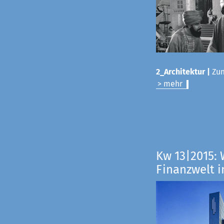
2_Architektur |
Zum
> mehr
Kw 13|2015: 
Finanzwelt i