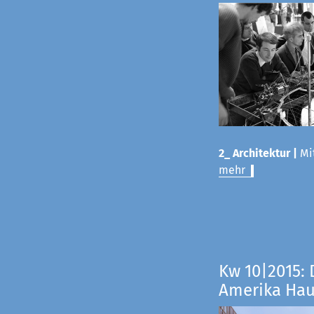
2_ Architektur |
Mit
mehr
Kw 10|2015: 
Amerika Ha