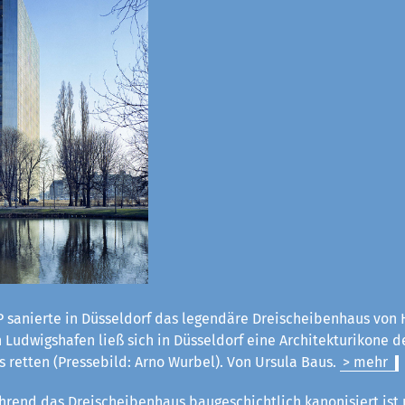
 sanierte in Düsseldorf das legendäre Dreischeibenhaus von H
Ludwigshafen ließ sich in Düsseldorf eine Architekturikone d
 retten (Pressebild: Arno Wurbel). Von Ursula Baus.
> mehr
rend das Dreischeibenhaus baugeschichtlich kanonisiert ist