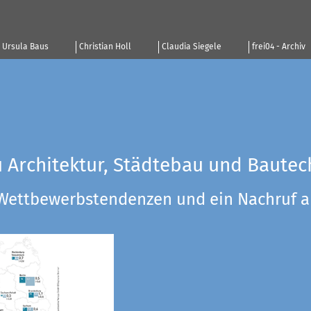
Ursula Baus
Christian Holl
Claudia Siegele
frei04 - Archiv
u Architektur, Städtebau und Bautec
 Wettbewerbstendenzen und ein Nachruf a