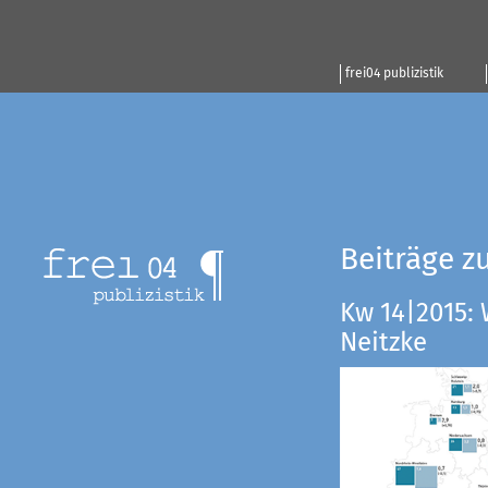
frei04 publizistik
Beiträge z
Kw 14|2015:
Neitzke