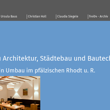
Ursula Baus
Christian Holl
Claudia Siegele
frei04 - Archiv
u Architektur, Städtebau und Bautec
in Umbau im pfälzischen Rhodt u. R.