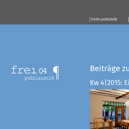
frei04 publizistik
Beiträge z
Kw 4|2015: E