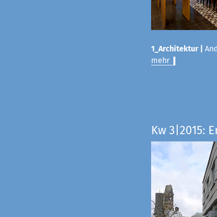
1_Architektur |
And
mehr
Kw 3|2015: E