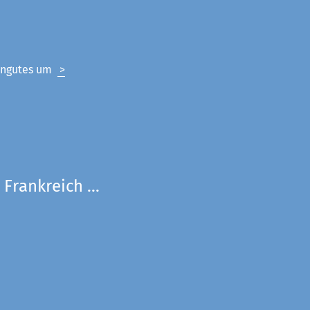
eingutes um
>
Frankreich ...