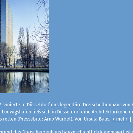
 sanierte in Düsseldorf das legendäre Dreischeibenhaus von H
Ludwigshafen ließ sich in Düsseldorf eine Architekturikone d
 retten (Pressebild: Arno Wurbel). Von Ursula Baus.
> mehr
rend das Dreischeibenhaus baugeschichtlich kanonisiert ist