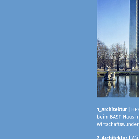
1_Architektur |
HPP
beim BASF-Haus in 
Wirtschaftswunders
2_Architektur |
Wäh