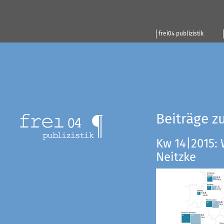
frei04 publizistik
Beiträge z
Kw 14|2015:
Neitzke