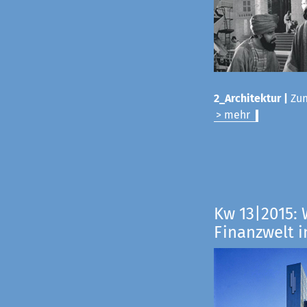
2_Architektur |
Zum
> mehr
Kw 13|2015: 
Finanzwelt i