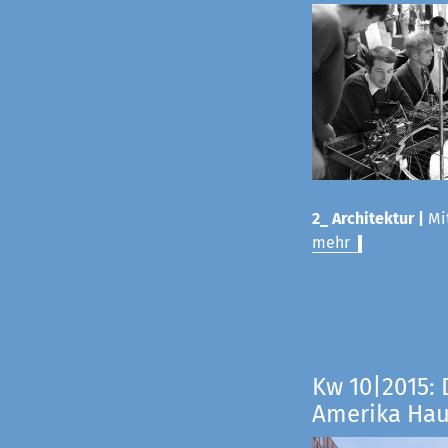
2_ Architektur |
Mit
mehr
Kw 10|2015: 
Amerika Ha