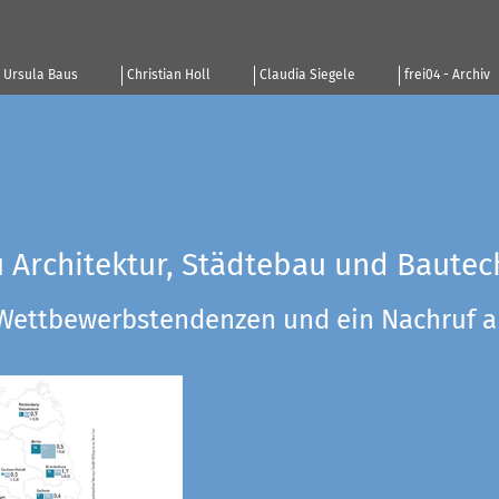
Ursula Baus
Christian Holl
Claudia Siegele
frei04 - Archiv
u Architektur, Städtebau und Bautec
 Wettbewerbstendenzen und ein Nachruf a