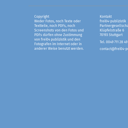
Copyright
Kontakt
Weder Fotos, noch Texte oder
frei04-publizistik
Textteile, noch PDFs, noch
Partnergesellscha
Screenshots von den Fotos und
Klüpfelstraße 6
PDFs dürfen ohne Zustimmung
70193 Stuttgart
von frei04 publizistik und den
Tel. 0049 711 28 49
Fotografen im Internet oder in
anderer Weise benutzt werden.
contact@frei04-pu