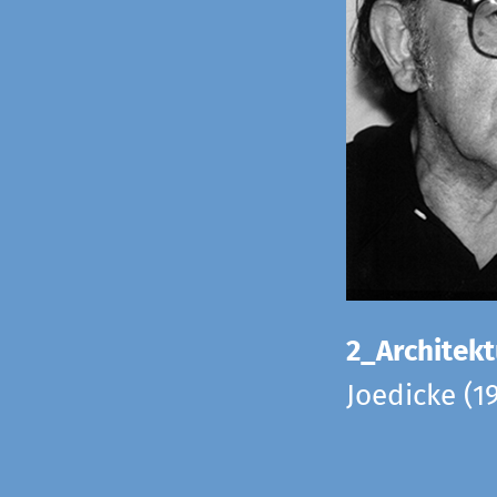
2_Architekt
Joedicke (1