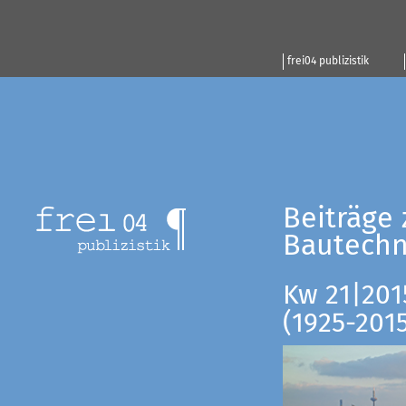
frei04 publizistik
Beiträge 
Bautechn
Kw 21|201
(1925-201