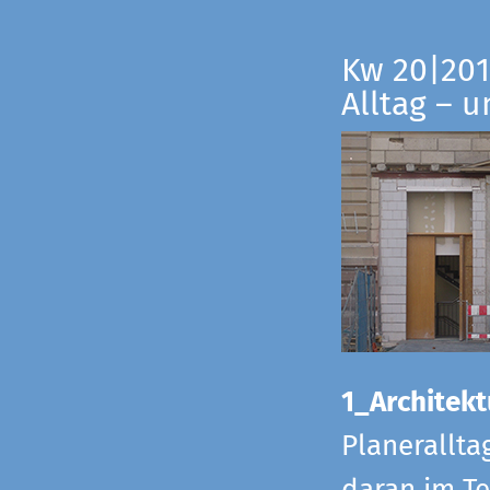
Kw 20|201
Alltag – 
1_Architekt
Planerallta