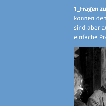
1_Fragen zu
können dem 
sind aber a
einfache Pr