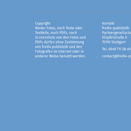
Copyright
Kontakt
Weder Fotos, noch Texte oder
frei04-publizistik
Textteile, noch PDFs, noch
Partnergesellscha
Screenshots von den Fotos und
Klüpfelstraße 6
PDFs dürfen ohne Zustimmung
70193 Stuttgart
von frei04 publizistik und den
Tel. 0049 711 28 49
Fotografen im Internet oder in
anderer Weise benutzt werden.
contact@frei04-pu