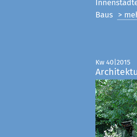
Innenstadte
Baus
> me
Kw 40|2015
Architekt