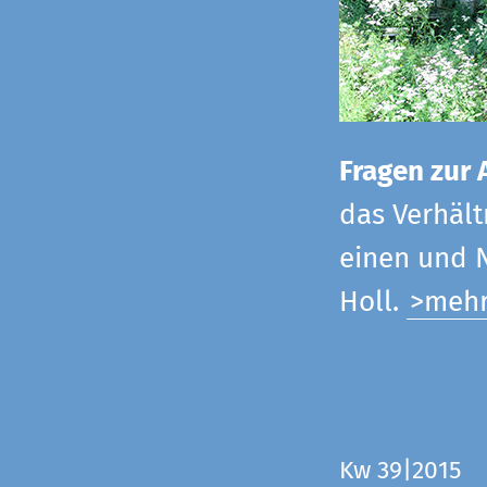
Fragen zur 
das Verhältn
einen und N
Holl.
>meh
Kw 39|2015