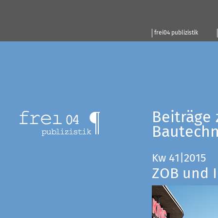
frei04 publizistik
Beiträge 
Bautechn
Kw 41|2015
ZOB und I