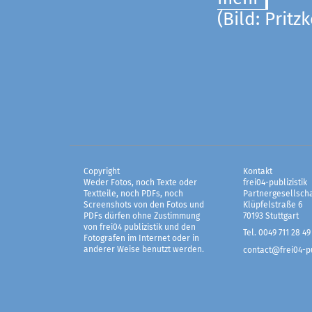
(Bild: Pritz
Copyright
Kontakt
Weder Fotos, noch Texte oder
frei04-publizistik
Textteile, noch PDFs, noch
Partnergesellscha
Screenshots von den Fotos und
Klüpfelstraße 6
PDFs dürfen ohne Zustimmung
70193 Stuttgart
von frei04 publizistik und den
Tel. 0049 711 28 49
Fotografen im Internet oder in
anderer Weise benutzt werden.
contact@frei04-pu