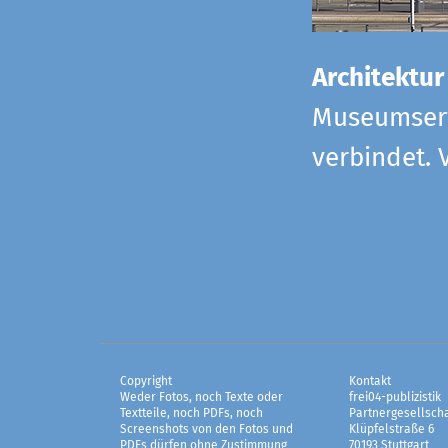
Architektur
Museumserw
verbindet. 
Copyright
Kontakt
Weder Fotos, noch Texte oder
frei04-publizistik
Textteile, noch PDFs, noch
Partnergesellscha
Screenshots von den Fotos und
Klüpfelstraße 6
PDFs dürfen ohne Zustimmung
70193 Stuttgart