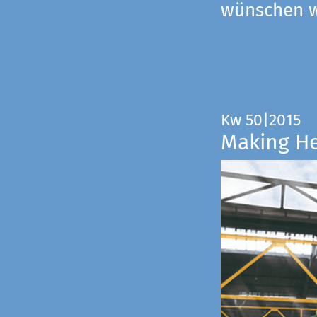
wünschen wi
Kw 50|2015
Making H