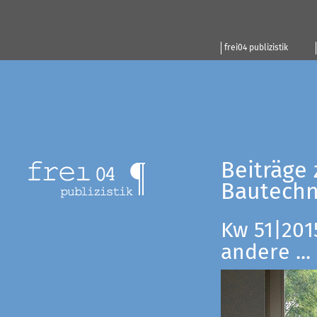
frei04 publizistik
Beiträge 
Bautechn
Kw 51|201
andere ...