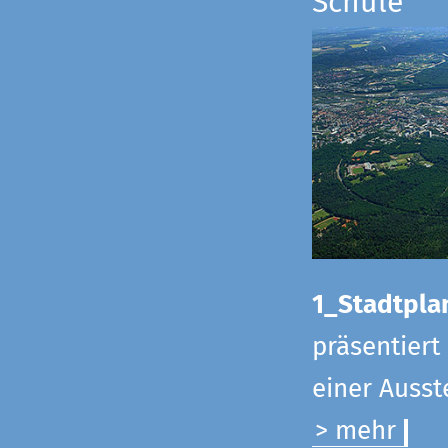
Schule
1_Stadtpla
präsentiert
einer Ausst
> mehr