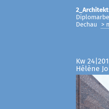
2_Architekt
Diplomarbei
Dechau
> 
Kw 24|201
Hélène Jo