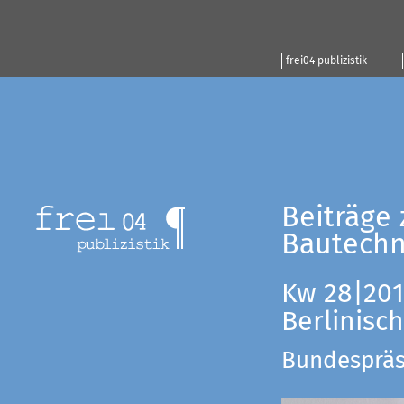
frei04 publizistik
Beiträge 
Bautechn
Kw 28|201
Berlinisc
Bundespräsi