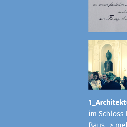
1_Architekt
im Schloss 
Baus
> me