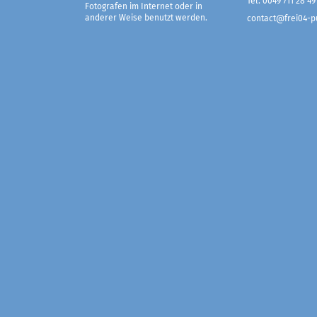
Tel. 0049 711 28 49
Fotografen im Internet oder in
anderer Weise benutzt werden.
contact@frei04-pu