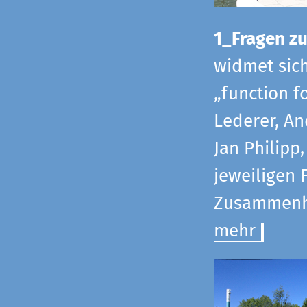
1_Fragen zur
widmet sic
„function f
Lederer, An
Jan Philipp
jeweiligen 
Zusammenha
mehr