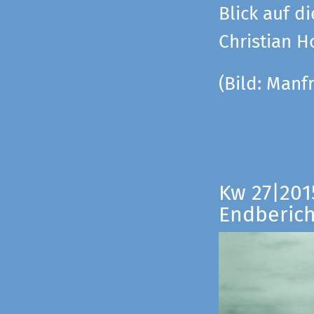
Blick auf di
Christian 
(Bild:
Manfr
Kw 27|201
Endberich