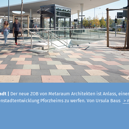
adt |
Der neue ZOB von Metaraum Architekten ist Anlass, einen
enstadtentwicklung Pforzheims zu werfen. Von Ursula Baus
> 