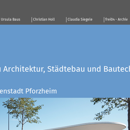
Ursula Baus
Christian Holl
Claudia Siegele
frei04 - Archiv
u Architektur, Städtebau und Bautec
enstadt Pforzheim