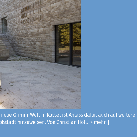
 neue Grimm-Welt in Kassel ist Anlass dafür, auch auf weitere
ßstadt hinzuweisen. Von Christian Holl.
> mehr