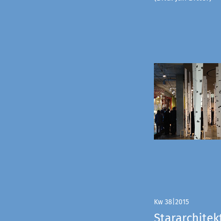
Kw 38|2015
Stararchitek