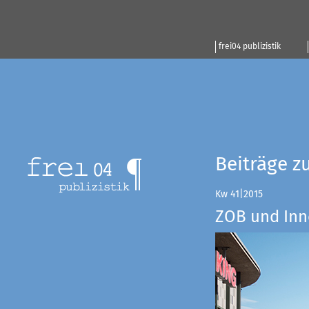
frei04 publizistik
Beiträge z
Kw 41|2015
ZOB und Inn