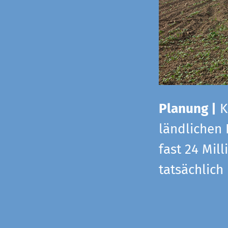
Planung |
K
ländlichen
fast 24 Mi
tatsächlic