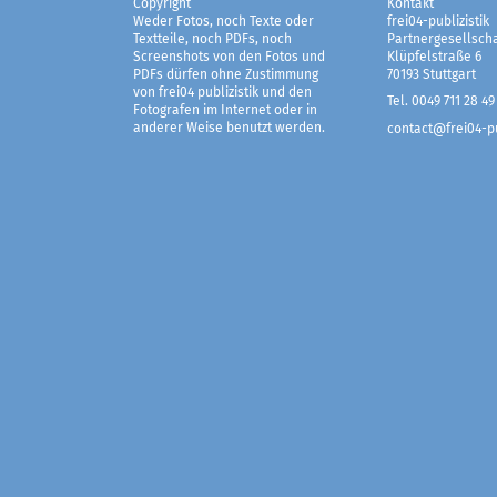
Copyright
Kontakt
Weder Fotos, noch Texte oder
frei04-publizistik
Textteile, noch PDFs, noch
Partnergesellscha
Screenshots von den Fotos und
Klüpfelstraße 6
PDFs dürfen ohne Zustimmung
70193 Stuttgart
von frei04 publizistik und den
Tel. 0049 711 28 49
Fotografen im Internet oder in
anderer Weise benutzt werden.
contact@frei04-pu