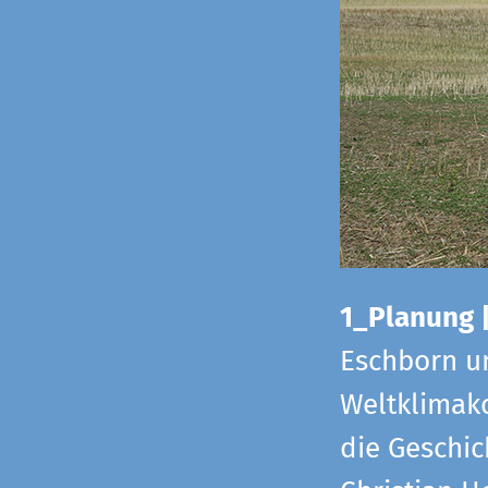
1_Planung 
Eschborn u
Weltklimako
die Geschic