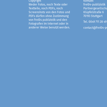
Copyright
Kontakt
Weder Fotos, noch Texte oder
frei04-publizistik
Textteile, noch PDFs, noch
Partnergesellscha
Screenshots von den Fotos und
Klüpfelstraße 6
PDFs dürfen ohne Zustimmung
70193 Stuttgart
von frei04 publizistik und den
Tel. 0049 711 28 49
Fotografen im Internet oder in
anderer Weise benutzt werden.
contact@frei04-pu