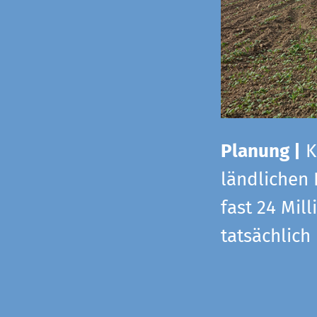
Planung |
K
ländlichen
fast 24 Mi
tatsächlic