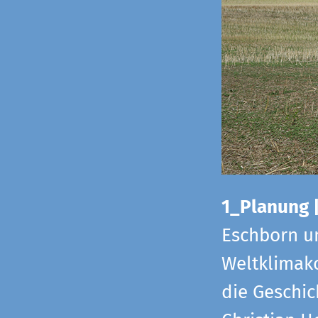
1_Planung 
Eschborn u
Weltklimako
die Geschic