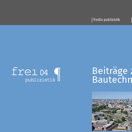
frei04 publizistik
Beiträge 
Bautechn