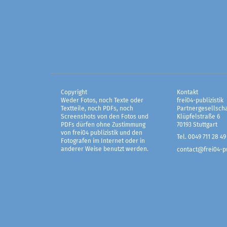
Copyright
Kontakt
Weder Fotos, noch Texte oder
frei04-publizistik
Textteile, noch PDFs, noch
Partnergesellscha
Screenshots von den Fotos und
Klüpfelstraße 6
PDFs dürfen ohne Zustimmung
70193 Stuttgart
von frei04 publizistik und den
Tel. 0049 711 28 49
Fotografen im Internet oder in
anderer Weise benutzt werden.
contact@frei04-pu