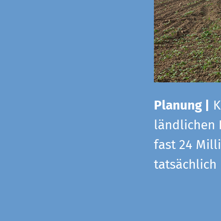
Planung |
K
ländlichen
fast 24 Mi
tatsächlic