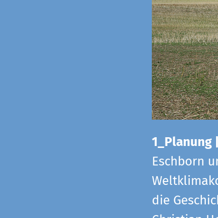
1_Planung 
Eschborn u
Weltklimako
die Geschic