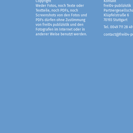
Copyright
Kontakt
Weder Fotos, noch Texte oder
frei04-publizistik
Textteile, noch PDFs, noch
Partnergesellscha
Screenshots von den Fotos und
Klüpfelstraße 6
PDFs dürfen ohne Zustimmung
70193 Stuttgart
von frei04 publizistik und den
Tel. 0049 711 28 49
Fotografen im Internet oder in
anderer Weise benutzt werden.
contact@frei04-pu