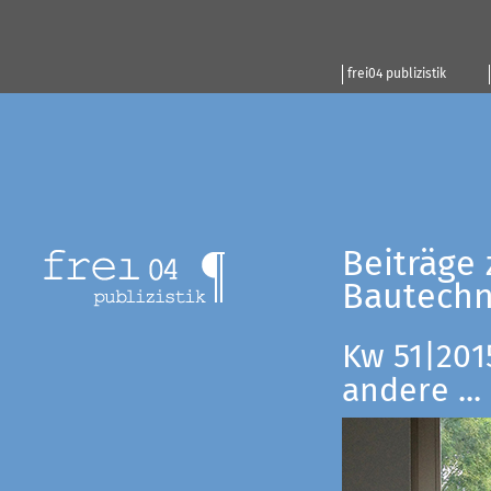
frei04 publizistik
Beiträge 
Bautechn
Kw 51|201
andere ...