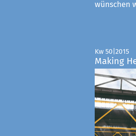
wünschen wi
Kw 50|2015
Making H