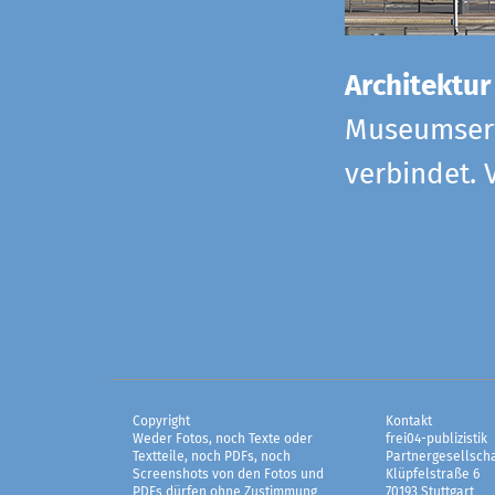
Architektur
Museumserw
verbindet. 
Copyright
Kontakt
Weder Fotos, noch Texte oder
frei04-publizistik
Textteile, noch PDFs, noch
Partnergesellscha
Screenshots von den Fotos und
Klüpfelstraße 6
PDFs dürfen ohne Zustimmung
70193 Stuttgart