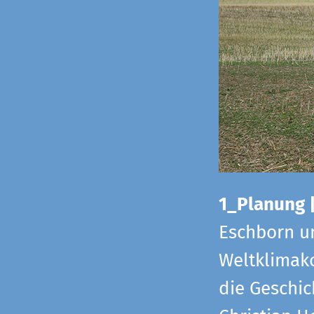
1_Planung 
Eschborn u
Weltklimako
die Geschic