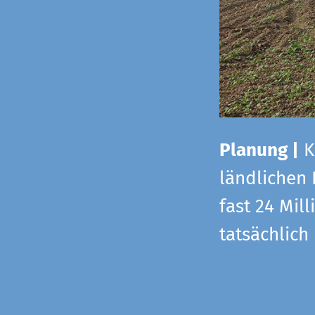
Planung |
K
ländlichen
fast 24 Mi
tatsächlic