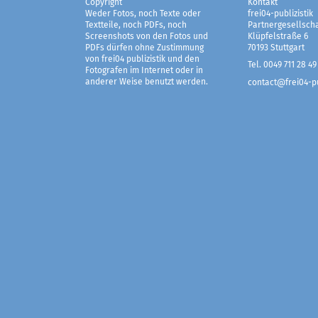
Copyright
Kontakt
Weder Fotos, noch Texte oder
frei04-publizistik
Textteile, noch PDFs, noch
Partnergesellscha
Screenshots von den Fotos und
Klüpfelstraße 6
PDFs dürfen ohne Zustimmung
70193 Stuttgart
von frei04 publizistik und den
Tel. 0049 711 28 49
Fotografen im Internet oder in
anderer Weise benutzt werden.
contact@frei04-pu