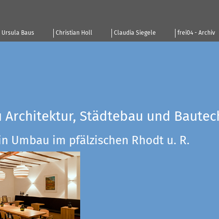
Ursula Baus
Christian Holl
Claudia Siegele
frei04 - Archiv
u Architektur, Städtebau und Bautec
in Umbau im pfälzischen Rhodt u. R.