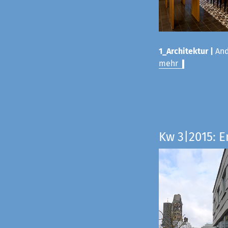
1_Architektur |
And
mehr
Kw 3|2015: E