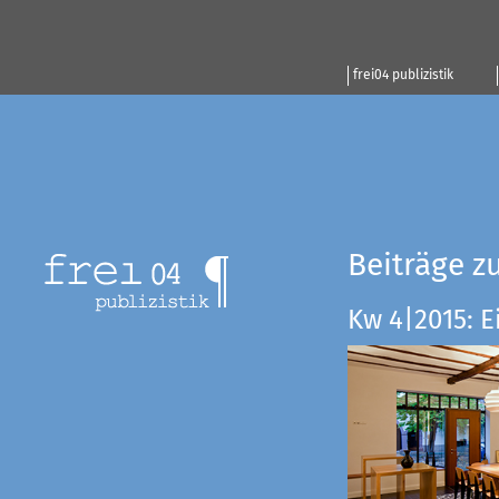
frei04 publizistik
Beiträge z
Kw 4|2015: E