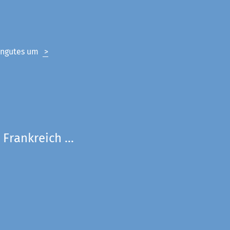
eingutes um
>
Frankreich ...