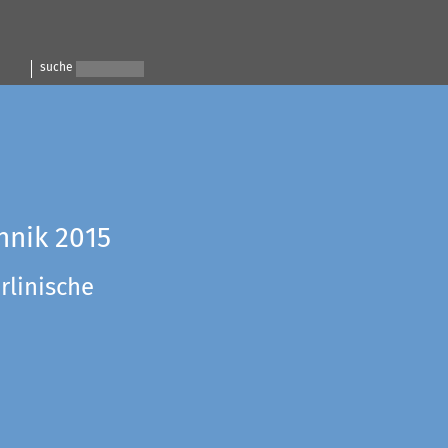
suche
hnik 2015
rlinische