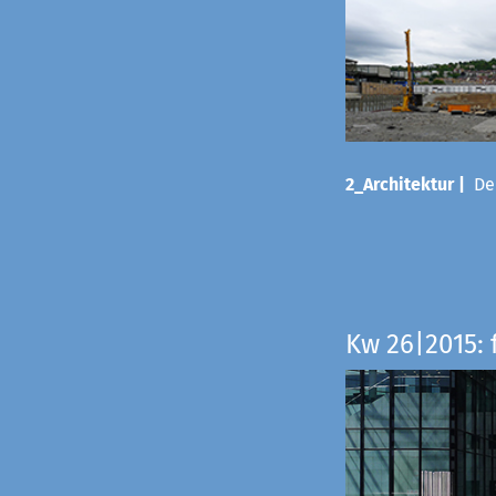
2_Architektur |
Der
Kw 26|2015: