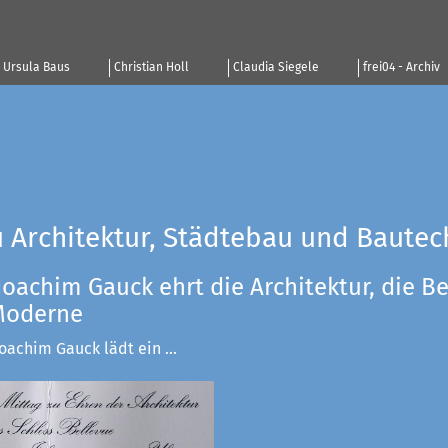
Ursula Baus
Christian Holl
Claudia Siegele
frei04 - Archiv
u Architektur, Städtebau und Bautec
Joachim Gauck ehrt die Architektur, die Be
 Moderne
achim Gauck lädt ein ...