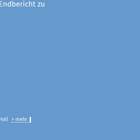
 Endbericht zu
 Holl
> mehr