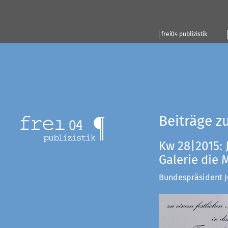
frei04 publizistik
Beiträge z
Kw 28|2015: 
Galerie die
Bundespräsident Jo