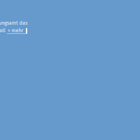
nungsamt das
oll
> mehr