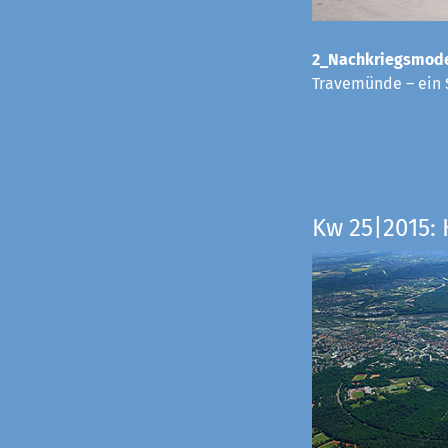
2_Nachkriegsmode
Travemünde – ein 
Kw 25|2015: 