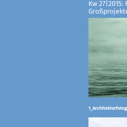
Kw 27|2015: 
Großprojekt
1_Architekturfotog