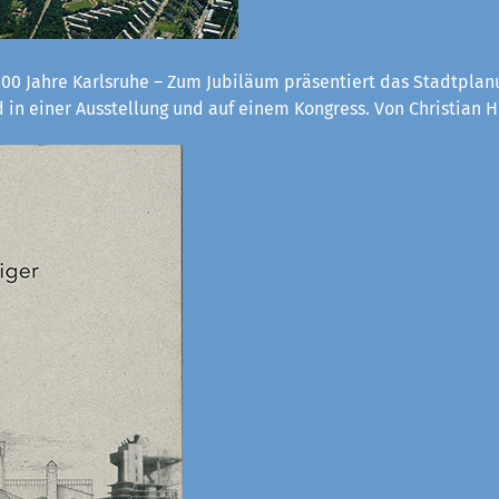
300 Jahre Karlsruhe – Zum Jubiläum präsentiert das Stadtpla
 in einer Ausstellung und auf einem Kongress. Von Christian H