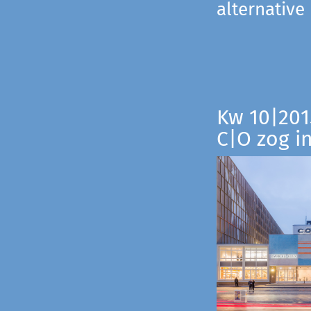
alternative
Kw 10|201
C|O zog i