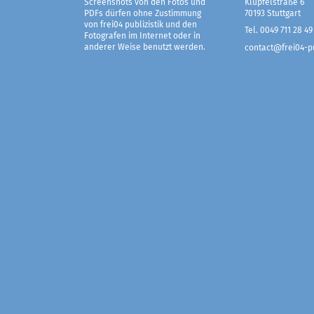
Screenshots von den Fotos und
Klüpfelstraße 6
PDFs dürfen ohne Zustimmung
70193 Stuttgart
von frei04 publizistik und den
Tel. 0049 711 28 49
Fotografen im Internet oder in
anderer Weise benutzt werden.
contact@frei04-pu