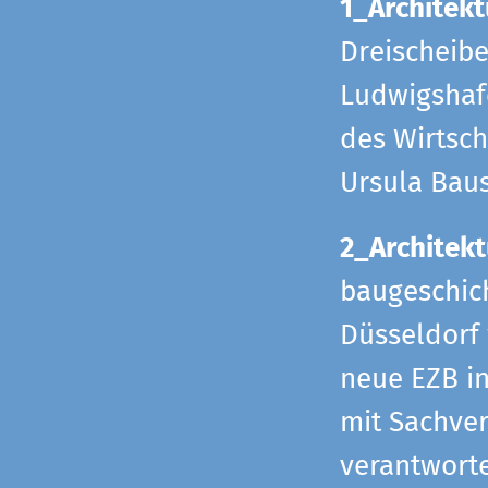
1_Architekt
Dreischeib
Ludwigshafe
des Wirtsch
Ursula Bau
2_Architekt
baugeschich
Düsseldorf 
neue EZB in
mit Sachverh
verantworte