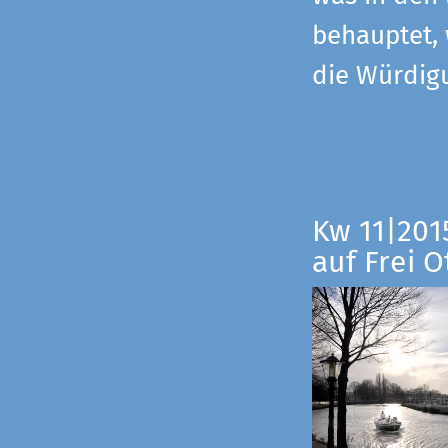
behauptet,
die Würdig
Kw 11|201
auf Frei O