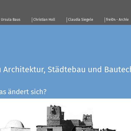
Ursula Baus
Christian Holl
Claudia Siegele
frei04 - Archiv
u Architektur, Städtebau und Bautec
as ändert sich?