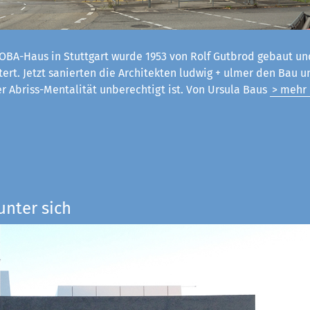
OBA-Haus in Stuttgart wurde 1953 von Rolf Gutbrod gebaut un
tert. Jetzt sanierten die Architekten ludwig + ulmer den Bau 
er Abriss-Mentalität unberechtigt ist. Von Ursula Baus
> mehr
unter sich