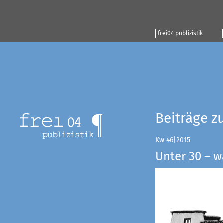
frei04 publizistik
Beiträge z
Kw 46|2015
Unter 30 – w