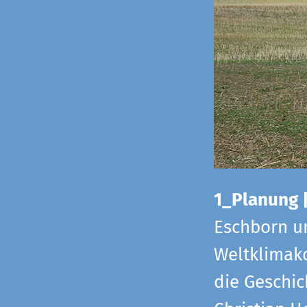
1_Planung 
Eschborn u
Weltklimako
die Geschic