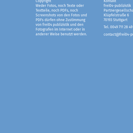
Copyright
Kontakt
Weder Fotos, noch Texte oder
frei04-publizistik
Textteile, noch PDFs, noch
Partnergesellscha
Screenshots von den Fotos und
Klüpfelstraße 6
PDFs dürfen ohne Zustimmung
70193 Stuttgart
von frei04 publizistik und den
Tel. 0049 711 28 49
Fotografen im Internet oder in
anderer Weise benutzt werden.
contact@frei04-pu