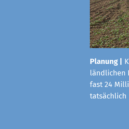
Planung |
K
ländlichen
fast 24 Mi
tatsächlic