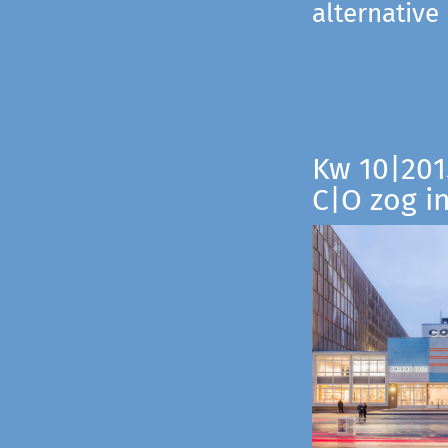
alternative
Kw 10|201
C|O zog i