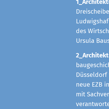
1_Architekt
Dreischeib
Ludwigshafe
des Wirtsch
Ursula Bau
2_Architekt
baugeschich
Düsseldorf 
neue EZB in
mit Sachverh
verantworte