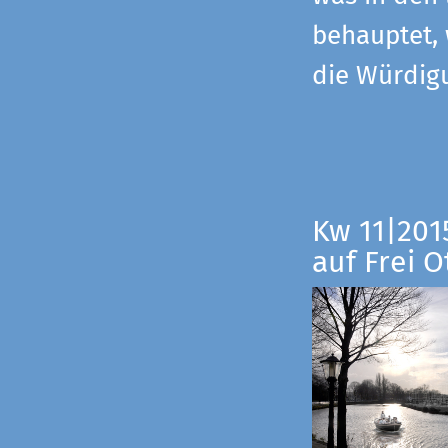
behauptet,
die Würdig
Kw 11|201
auf Frei O