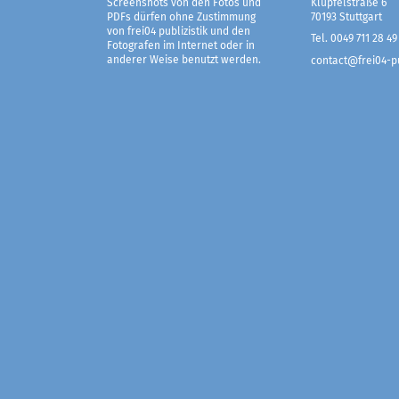
Screenshots von den Fotos und
Klüpfelstraße 6
PDFs dürfen ohne Zustimmung
70193 Stuttgart
von frei04 publizistik und den
Tel. 0049 711 28 49
Fotografen im Internet oder in
anderer Weise benutzt werden.
contact@frei04-pu