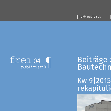
frei04 publizistik
Beiträge 
Bautechn
Kw 9|2015:
rekapituli