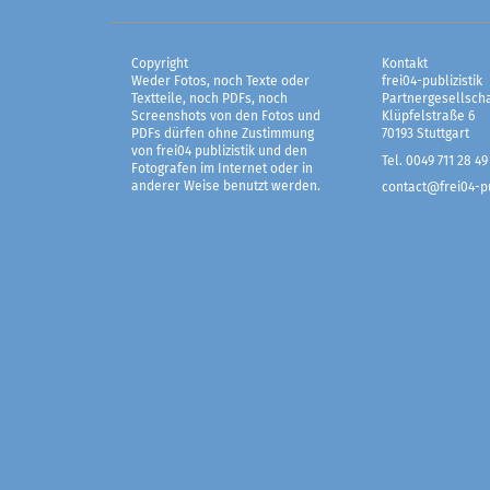
Copyright
Kontakt
Weder Fotos, noch Texte oder
frei04-publizistik
Textteile, noch PDFs, noch
Partnergesellscha
Screenshots von den Fotos und
Klüpfelstraße 6
PDFs dürfen ohne Zustimmung
70193 Stuttgart
von frei04 publizistik und den
Tel. 0049 711 28 49
Fotografen im Internet oder in
anderer Weise benutzt werden.
contact@frei04-pu