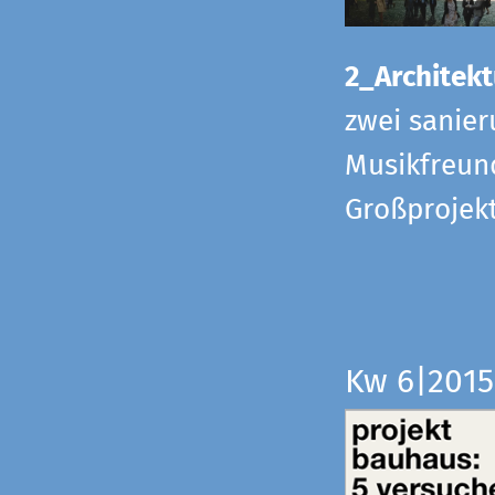
2_Architekt
zwei sanier
Musikfreund
Großprojek
Kw 6|201