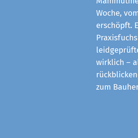
Mammutmess
Woche, vom 
erschöpft. 
Praxisfuchs
leidgeprüf
wirklich – 
rückblicke
zum Bauher